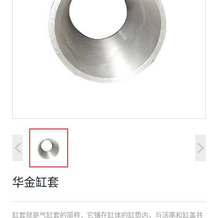
华金缸套
缸套就是气缸套的简称，它镶在缸体的缸筒内，与活塞和缸盖共