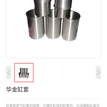
华金缸套
缸套就是气缸套的简称，它镶在缸体的缸筒内，与活塞和缸盖共