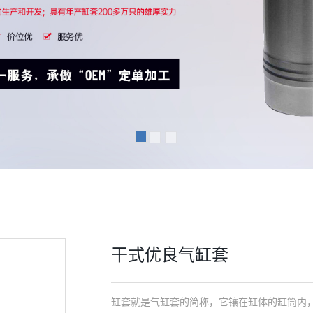
干式优良气缸套
缸套就是气缸套的简称，它镶在缸体的缸筒内