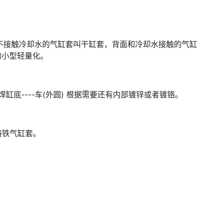
不接触冷却水的气缸套叫干缸套，背面和冷却水接触的气缸
的小型轻量化。
口 ----焊缸底----车(外圆) 根据需要还有内部镀锌或者镀铬。
机湿式铸铁气缸套。