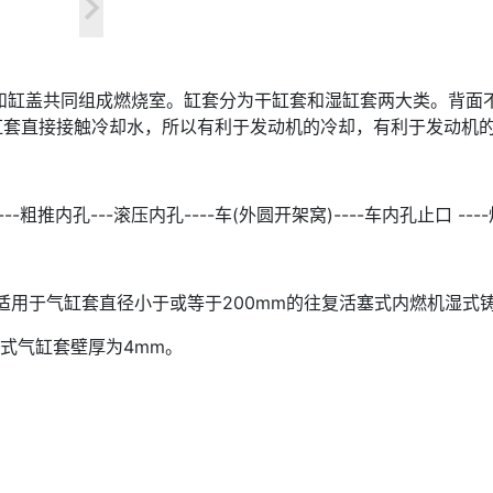
缸盖共同组成燃烧室。缸套分为干缸套和湿缸套两大类。背面
缸套直接接触冷却水，所以有利于发动机的冷却，有利于发动机
角)----粗推内孔---滚压内孔----车(外圆开架窝)----车内孔止
本标准适用于气缸套直径小于或等于200mm的往复活塞式内燃
的干式气缸套壁厚为4mm。