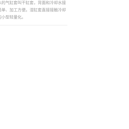
水的气缸套叫干缸套，背面和冷却水接
简单、加工方便。湿缸套直接接触冷却
的小型轻量化。