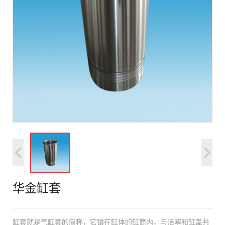
华金缸套
缸套就是气缸套的简称，它镶在缸体的缸筒内，与活塞和缸盖共