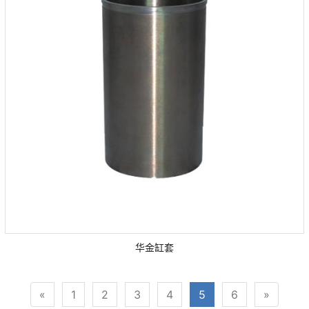
华金缸套
«
1
2
3
4
5
6
»