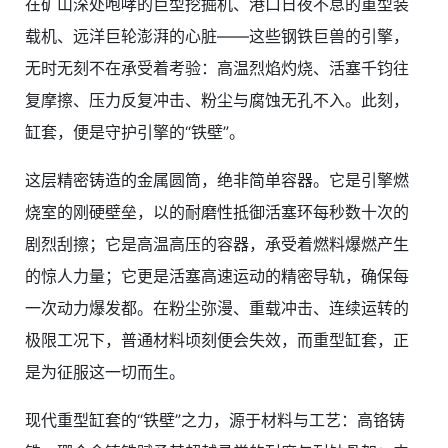
在矿山深处咆哮的巨型挖掘机、港口日夜不息的重型装
载机、远洋巨轮澎湃的心脏——这些钢铁巨兽的引擎，
无时无刻不在承受着考验：高温烈焰灼烧、活塞千钧往
复摩擦、压力反复冲击、粉尘与腐蚀无孔不入。此刻，
缸套，便是守护引擎的“铁壁”。
这层精密铸造的金属圆筒，绝非简单容器。它是引擎燃
烧室的刚硬壁垒，以的耐磨性抵御活塞环每秒数十次的
剧烈刮擦；它是高温高压的容器，承受着燃料爆燃产生
的惊人力量；它更是活塞高速运动的精密导轨，确保每
一次动力爆发都。在粉尘弥漫、重载冲击、连续运转的
极限工况下，普通材料顷刻便会失效，而重型缸套，正
是为征服这一切而生。
现代重型缸套的“铁壁”之力，源于材料与工艺：高铬铸