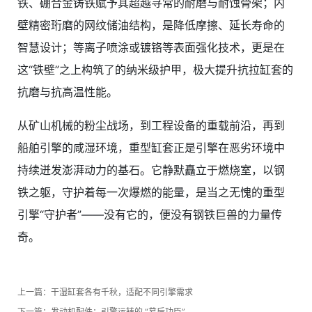
铁、硼合金铸铁赋予其超越寻常的耐磨与耐蚀骨架；内
壁精密珩磨的网纹储油结构，是降低摩擦、延长寿命的
智慧设计；等离子喷涂或镀铬等表面强化技术，更是在
这“铁壁”之上构筑了的纳米级护甲，极大提升抗拉缸套的
抗磨与抗高温性能。
从矿山机械的粉尘战场，到工程设备的重载前沿，再到
船舶引擎的咸湿环境，重型缸套正是引擎在恶劣环境中
持续迸发澎湃动力的基石。它静默矗立于燃烧室，以钢
铁之躯，守护着每一次爆燃的能量，是当之无愧的重型
引擎“守护者”——没有它的，便没有钢铁巨兽的力量传
奇。
上一篇：
干湿缸套各有千秋，适配不同引擎需求
下一篇：
发动机配件：引擎运转的 “幕后功臣”